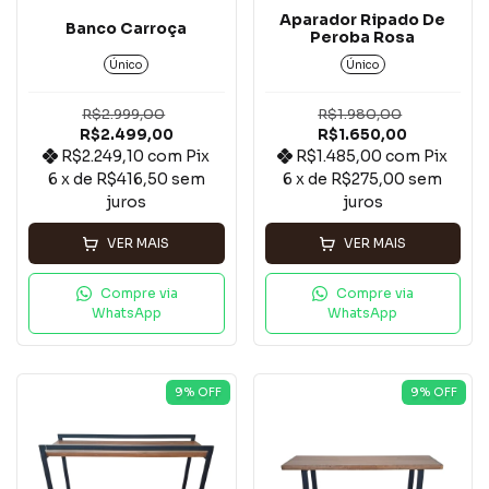
Aparador Ripado De
Banco Carroça
Peroba Rosa
Único
Único
R$2.999,00
R$1.980,00
R$2.499,00
R$1.650,00
R$2.249,10
com
Pix
R$1.485,00
com
Pix
6
x de
R$416,50
sem
6
x de
R$275,00
sem
juros
juros
VER MAIS
VER MAIS
Compre via
Compre via
WhatsApp
WhatsApp
9
% OFF
9
% OFF