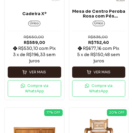
Mesa de Centro Peroba
Cadeira X*
Rosa com Pés
Trabalhados
Único
Único
R$650,00
R$836,00
R$589,00
R$752,40
R$530,10
com
Pix
R$677,16
com
Pix
3
x de
R$196,33
sem
5
x de
R$150,48
sem
juros
juros
VER MAIS
VER MAIS
Compre via
Compre via
WhatsApp
WhatsApp
17
% OFF
20
% OFF