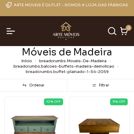
ARTE MOVEIS É OUTLET - SOMOS A LOJA DAS FÁBRICAS.
0
Móveis de Madeira
Início
breadcrumbs.Moveis-De-Madeira
breadcrumbs.balcoes-buffets-madeira-demolicao
breadcrumbs.buffet-plainado-1-54-2059
Ordenar
Filtrar
10
% OFF
9
% OFF