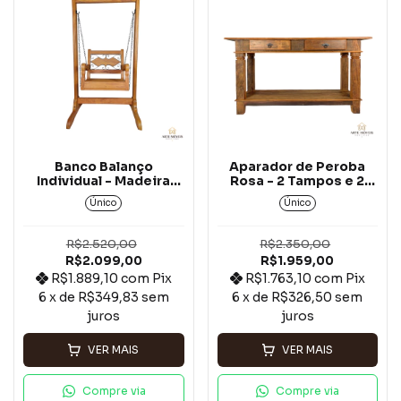
Banco Balanço
Aparador de Peroba
Individual - Madeira
Rosa - 2 Tampos e 2
Peroba Rosa*
Gavetas .
Único
Único
R$2.520,00
R$2.350,00
R$2.099,00
R$1.959,00
R$1.889,10
com
Pix
R$1.763,10
com
Pix
6
x de
R$349,83
sem
6
x de
R$326,50
sem
juros
juros
VER MAIS
VER MAIS
Compre via
Compre via