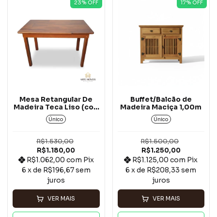
23
% OFF
17
% OFF
Mesa Retangular De
Buffet/Balcão de
Madeira Teca Liso (cor:
Madeira Maciça 1,00m
mel)
Único
Único
R$1.530,00
R$1.500,00
R$1.180,00
R$1.250,00
R$1.062,00
com
Pix
R$1.125,00
com
Pix
6
x de
R$196,67
sem
6
x de
R$208,33
sem
juros
juros
VER MAIS
VER MAIS