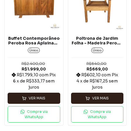
Buffet Contemporâneo
Poltrona de Jardim
Peroba Rosa Aplainado
Folha - Madeira Peroba
- 3 Portas*
Rosa*
Único
Único
R$2.400,00
R$840,00
R$1.999,00
R$669,00
R$1.799,10
com
Pix
R$602,10
com
Pix
6
x de
R$333,17
sem
4
x de
R$167,25
sem
juros
juros
VER MAIS
VER MAIS
Compre via
Compre via
WhatsApp
WhatsApp