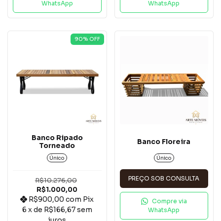
WhatsApp
WhatsApp
90
% OFF
Banco Ripado
Banco Floreira
Torneado
Único
Único
PREÇO SOB CONSULTA
R$10.276,00
R$1.000,00
R$900,00
com
Pix
Compre via
6
x de
R$166,67
sem
WhatsApp
juros