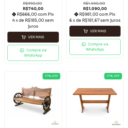
R$990,00
R$1.490,00
R$740,00
R$1.090,00
R$666,00
com
Pix
R$981,00
com
Pix
4
x de
R$185,00
sem
6
x de
R$181,67
sem juros
juros
VER MAIS
VER MAIS
Compre via
WhatsApp
Compre via
WhatsApp
17
% OFF
17
% OFF