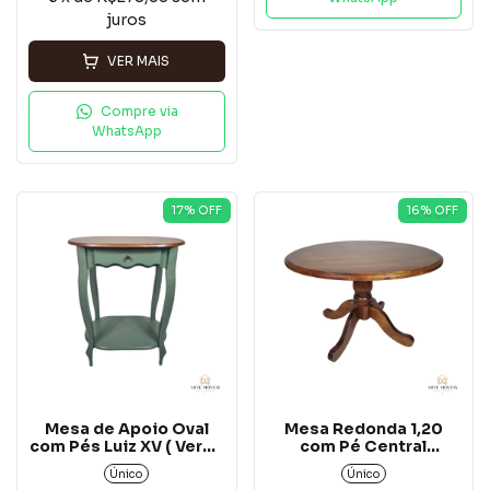
juros
VER MAIS
Compre via
WhatsApp
17
% OFF
16
% OFF
Mesa de Apoio Oval
Mesa Redonda 1,20
com Pés Luiz XV ( Verde
com Pé Central
Kalle)*
Torneado*
Único
Único