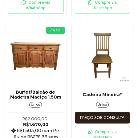
Compre via
Compre via
WhatsApp
WhatsApp
17
% OFF
Buffet/Balcão de
Cadeira Mineira*
Madeira Maciça 1,50m
Único
Único
PREÇO SOB CONSULTA
R$2.000,00
R$1.670,00
R$1.503,00
com
Pix
Compre via
6
x de
R$278,33
sem
WhatsApp