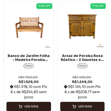
10
% OFF
17
% OFF
Banco de Jardim Folha
Arcaz de Peroba Rosa
- Madeira Peroba
Rústico - 2 Gavetas e 2
Rosa*
Portas*
Único
Único
R$1.700,00
R$1.499,00
R$1.529,00
R$1.249,00
R$1.376,10
com
Pix
R$1.124,10
com
Pix
6
x de
R$254,83
sem
6
x de
R$208,17
sem
juros
juros
VER MAIS
VER MAIS