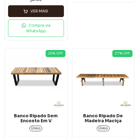
VER MAIS
Compre via
WhatsApp
25
% OFF
27
% OFF
Banco Ripado Sem
Banco Ripado De
Encosto Em V
Madeira Maciça
Único
Único