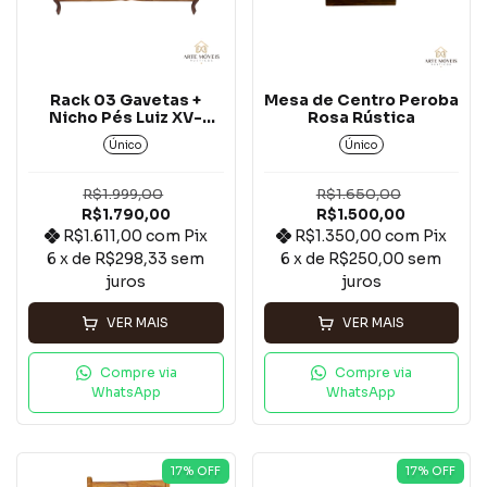
Rack 03 Gavetas +
Mesa de Centro Peroba
Nicho Pés Luiz XV-
Rosa Rústica
(Verde Kalle)*
Único
Único
R$1.999,00
R$1.650,00
R$1.790,00
R$1.500,00
R$1.611,00
com
Pix
R$1.350,00
com
Pix
6
x de
R$298,33
sem
6
x de
R$250,00
sem
juros
juros
VER MAIS
VER MAIS
Compre via
Compre via
WhatsApp
WhatsApp
17
% OFF
17
% OFF