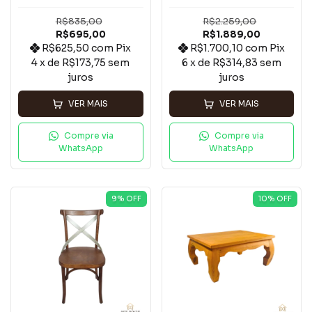
R$835,00
R$2.259,00
R$695,00
R$1.889,00
R$625,50
com
Pix
R$1.700,10
com
Pix
4
x de
R$173,75
sem
6
x de
R$314,83
sem
juros
juros
VER MAIS
VER MAIS
Compre via
Compre via
WhatsApp
WhatsApp
9
% OFF
10
% OFF