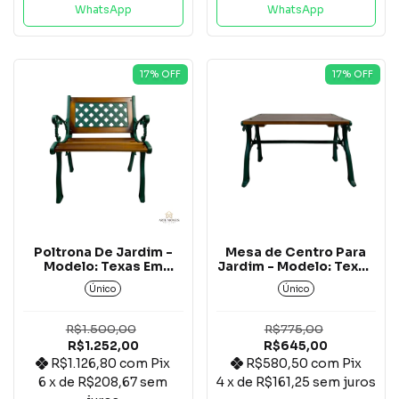
WhatsApp
WhatsApp
17
% OFF
17
% OFF
Poltrona De Jardim -
Mesa de Centro Para
Modelo: Texas Em
Jardim - Modelo: Texas
Alumínio Fundido Com
Em Alumínio Fundido
Único
Único
Madeira Jequitibá*
Com Madeira
Jequitibá*
R$1.500,00
R$775,00
R$1.252,00
R$645,00
R$1.126,80
com
Pix
R$580,50
com
Pix
6
x de
R$208,67
sem
4
x de
R$161,25
sem juros