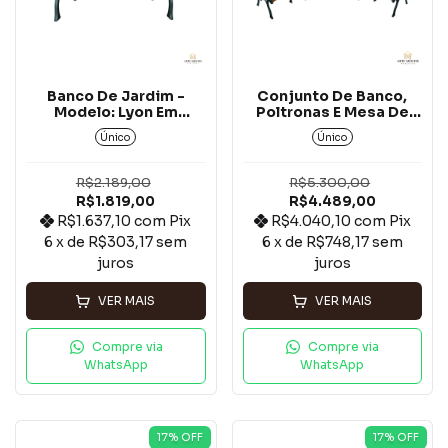
Banco De Jardim -
Conjunto De Banco,
Modelo: Lyon Em
Poltronas E Mesa De
Alumínio Fundido Com
Centro - Modelo:
Único
Único
Madeira Jequitibá*
Girassol Em Alumínio
Com Jequitibá*
R$2.189,00
R$5.300,00
R$1.819,00
R$4.489,00
R$1.637,10
com
Pix
R$4.040,10
com
Pix
6
x de
R$303,17
sem
6
x de
R$748,17
sem
juros
juros
VER MAIS
VER MAIS
Compre via
Compre via
WhatsApp
WhatsApp
17
% OFF
17
% OFF