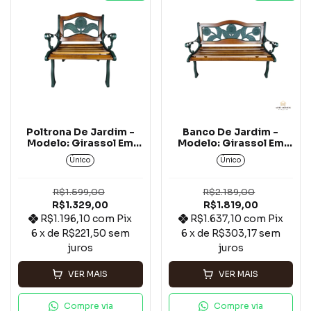
Poltrona De Jardim -
Banco De Jardim -
Modelo: Girassol Em
Modelo: Girassol Em
Alumínio Fundido Com
Alumínio Fundido Com
Único
Único
Madeira Jequitibá*
Madeira Jequitibá*
R$1.599,00
R$2.189,00
R$1.329,00
R$1.819,00
R$1.196,10
com
Pix
R$1.637,10
com
Pix
6
x de
R$221,50
sem
6
x de
R$303,17
sem
juros
juros
VER MAIS
VER MAIS
Compre via
Compre via