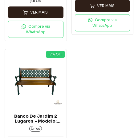
juros
VER MAIS
VER MAIS
Compre via
WhatsApp
Compre via
WhatsApp
17
% OFF
Banco De Jardim 2
Lugares - Modelo:
Texas alumínio Fundido
Único
Com Madeira Jequitibá
.