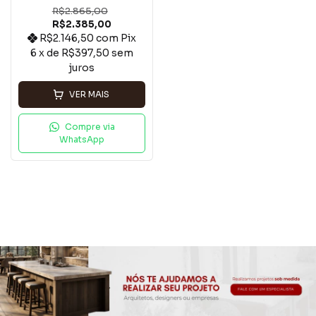
R$2.865,00
R$2.385,00
R$2.146,50
com
Pix
6
x de
R$397,50
sem
juros
VER MAIS
Compre via
WhatsApp