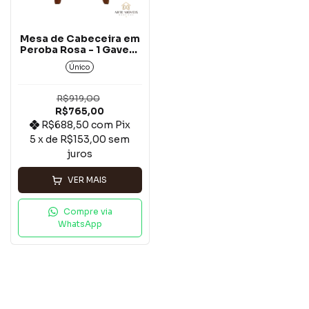
Mesa de Cabeceira em
Peroba Rosa - 1 Gaveta
e 1 Porta .
Único
R$919,00
R$765,00
R$688,50
com
Pix
5
x de
R$153,00
sem
juros
VER MAIS
Compre via
WhatsApp