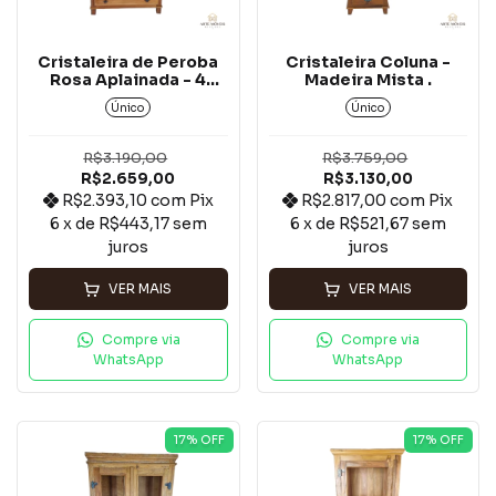
Cristaleira de Peroba
Cristaleira Coluna -
Rosa Aplainada - 4
Madeira Mista .
Nichos e 1 Gaveta*
Único
Único
R$3.190,00
R$3.759,00
R$2.659,00
R$3.130,00
R$2.393,10
com
Pix
R$2.817,00
com
Pix
6
x de
R$443,17
sem
6
x de
R$521,67
sem
juros
juros
VER MAIS
VER MAIS
Compre via
Compre via
WhatsApp
WhatsApp
17
% OFF
17
% OFF