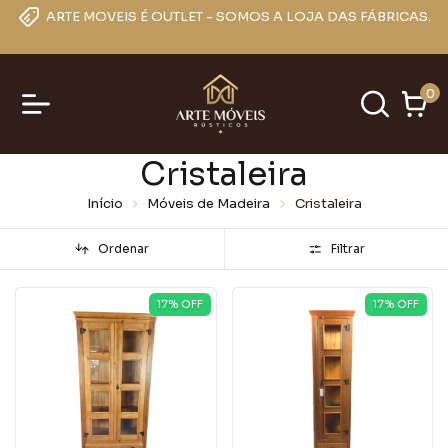
ARTE MOVEIS É OUTLET - SOMOS A LOJA DAS FÁBRICAS.
0
Cristaleira
Início
Móveis de Madeira
Cristaleira
Ordenar
Filtrar
17
% OFF
17
% OFF