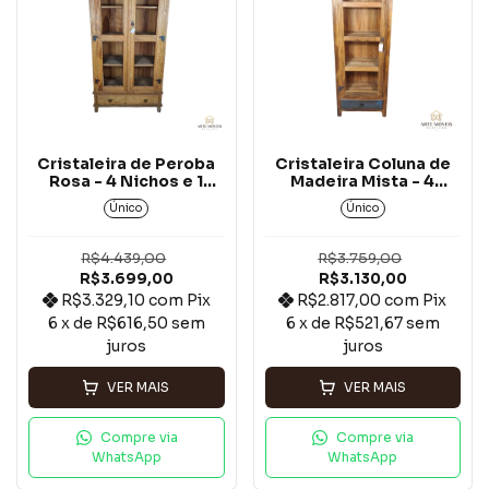
Cristaleira de Peroba
Cristaleira Coluna de
Rosa - 4 Nichos e 1
Madeira Mista - 4
Gaveta .
Nichos e 1 Gaveta .
Único
Único
R$4.439,00
R$3.759,00
R$3.699,00
R$3.130,00
R$3.329,10
com
Pix
R$2.817,00
com
Pix
6
x de
R$616,50
sem
6
x de
R$521,67
sem
juros
juros
VER MAIS
VER MAIS
Compre via
Compre via
WhatsApp
WhatsApp