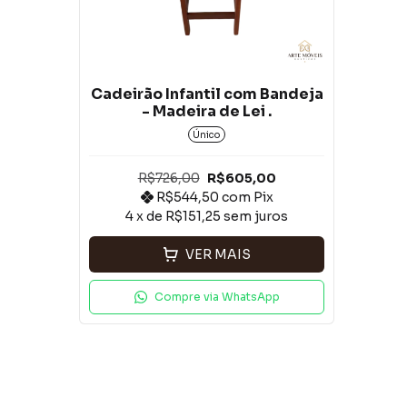
Cadeirão Infantil com Bandeja
- Madeira de Lei .
Único
R$726,00
R$605,00
R$544,50
com
Pix
4
x de
R$151,25
sem juros
VER MAIS
Compre via WhatsApp