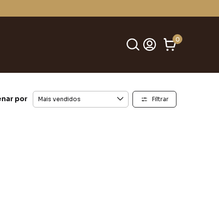
.
0
nar por
Filtrar