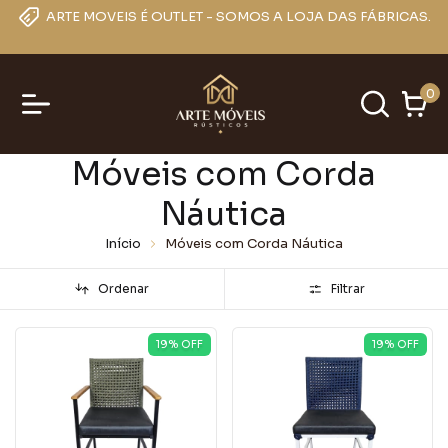
ARTE MOVEIS É OUTLET - SOMOS A LOJA DAS FÁBRICAS.
0
Móveis com Corda
Náutica
Início
Móveis com Corda Náutica
Ordenar
Filtrar
19
% OFF
19
% OFF