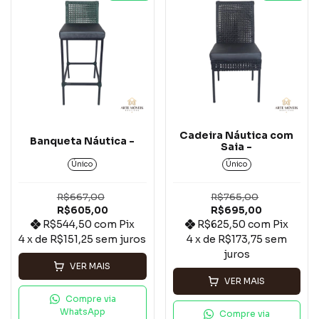
Cadeira Náutica com
Banqueta Náutica -
Saia -
Único
Único
R$667,00
R$765,00
R$605,00
R$695,00
R$544,50
com
Pix
R$625,50
com
Pix
4
x de
R$151,25
sem juros
4
x de
R$173,75
sem
juros
VER MAIS
VER MAIS
Compre via
WhatsApp
Compre via