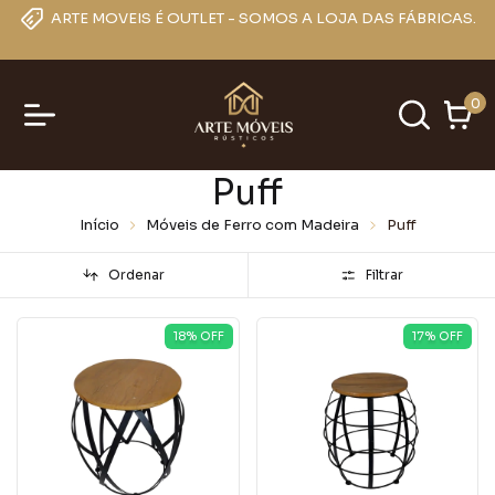
ARTE MOVEIS É OUTLET - SOMOS A LOJA DAS FÁBRICAS.
0
Puff
Início
Móveis de Ferro com Madeira
Puff
Ordenar
Filtrar
18
% OFF
17
% OFF