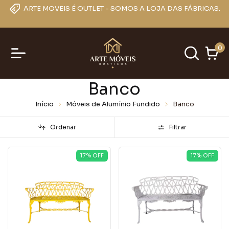
ARTE MOVEIS É OUTLET - SOMOS A LOJA DAS FÁBRICAS.
0
Banco
Início
Móveis de Alumínio Fundido
Banco
Ordenar
Filtrar
17
% OFF
17
% OFF