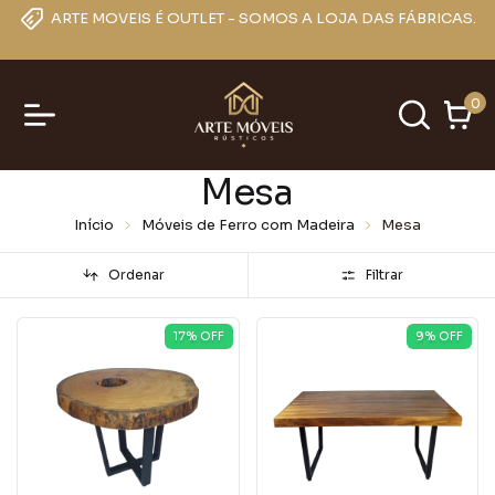
ARTE MOVEIS É OUTLET - SOMOS A LOJA DAS FÁBRICAS.
0
Mesa
Início
Móveis de Ferro com Madeira
Mesa
Ordenar
Filtrar
17
% OFF
9
% OFF