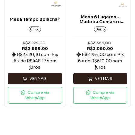
Mesa 6 Lugares -
Mesa Tampo Bolacha*
Madeira Cumaru e
Ferro
Único
Único
R$3.229,00
R$3.366,00
R$2.689,00
R$3.060,00
R$2.420,10
com
Pix
R$2.754,00
com
Pix
6
x de
R$448,17
sem
6
x de
R$510,00
sem
juros
juros
VER MAIS
VER MAIS
Compre via
Compre via
WhatsApp
WhatsApp