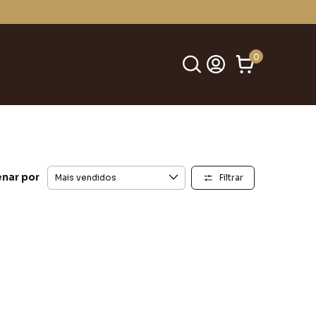
.
0
nar por
Filtrar