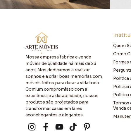
Instit
Quem S
Como C
Nossa empresa fabrica e vende
Formas 
móveis de qualidade há mais de 23
anos. Nos dedicamos a realizar
Pergunt
sonhos e a criar boas memórias com
Política
móveis feitos para durar a vida toda.
Política
Com um compromisso com a
Política
excelência e a durabilidade, nossos
produtos são projetados para
Termos 
Venda d
transformar casas em lares
aconchegantes e elegantes.
Manuten