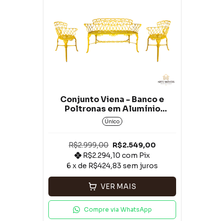
Conjunto Viena - Banco e
Poltronas em Alumínio
Fundido Amarelo*
Único
R$2.999,00
R$2.549,00
R$2.294,10
com
Pix
6
x de
R$424,83
sem juros
VER MAIS
Compre via WhatsApp