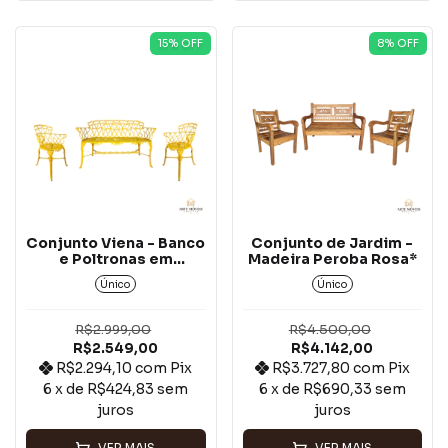
15
% OFF
8
% OFF
Conjunto Viena - Banco
Conjunto de Jardim -
e Poltronas em
Madeira Peroba Rosa*
Alumínio Fundido
Único
Único
Amarelo*
R$2.999,00
R$4.500,00
R$2.549,00
R$4.142,00
R$2.294,10
com
Pix
R$3.727,80
com
Pix
6
x de
R$424,83
sem
6
x de
R$690,33
sem
juros
juros
VER MAIS
VER MAIS