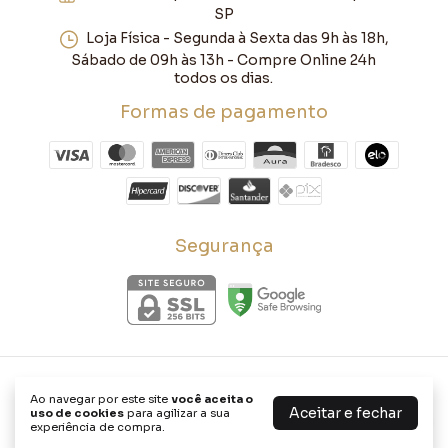
SP
Loja Física - Segunda à Sexta das 9h às 18h,
Sábado de 09h às 13h - Compre Online 24h
todos os dias.
Formas de pagamento
Segurança
Conjuntos
- ARTE MÓVEIS RÚSTICOS
Ao navegar por este site
você aceita o
©2026. Arte Móveis Rústicos - 39623352000139. Todos os direitos
Aceitar e fechar
uso de cookies
para agilizar a sua
reservados.
experiência de compra.