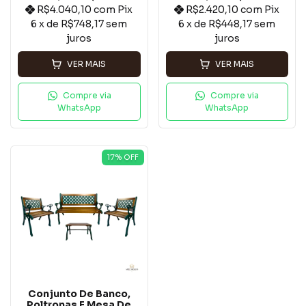
R$4.040,10
com
Pix
R$2.420,10
com
Pix
6
x de
R$748,17
sem
6
x de
R$448,17
sem
juros
juros
VER MAIS
VER MAIS
Compre via
Compre via
WhatsApp
WhatsApp
17
% OFF
Conjunto De Banco,
Poltronas E Mesa De