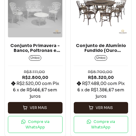
Conjunto Primavera -
Conjunto de Alumínio
Banco, Poltronas e
Fundido (Ouro
Mesa em Alumínio
Envelhecido) - Mesa
Único
Único
Fundido Branco
Giratória C/ 8 Cadeiras
R$3.111,00
R$8.700,00
R$2.800,00
R$8.320,00
R$2.520,00
com
Pix
R$7.488,00
com
Pix
6
x de
R$466,67
sem
6
x de
R$1.386,67
sem
juros
juros
VER MAIS
VER MAIS
Compre via
Compre via
WhatsApp
WhatsApp