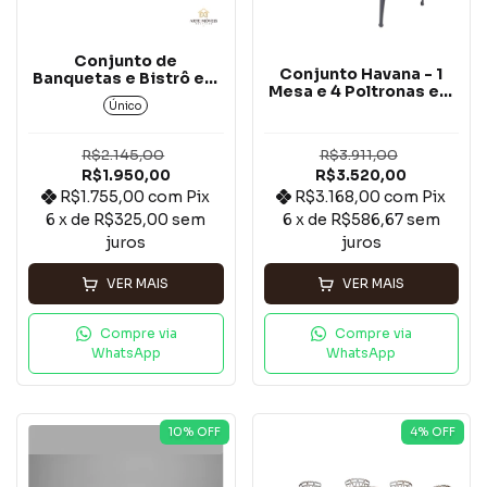
Conjunto de
Conjunto Havana - 1
Banquetas e Bistrô em
Mesa e 4 Poltronas em
Madeira Maciça - 1
Único
Alumínio Fundido Preto
Mesa Bistrô e 2
Banquetas
R$2.145,00
R$3.911,00
R$1.950,00
R$3.520,00
R$1.755,00
com
Pix
R$3.168,00
com
Pix
6
x de
R$325,00
sem
6
x de
R$586,67
sem
juros
juros
VER MAIS
VER MAIS
Compre via
Compre via
WhatsApp
WhatsApp
10
% OFF
4
% OFF