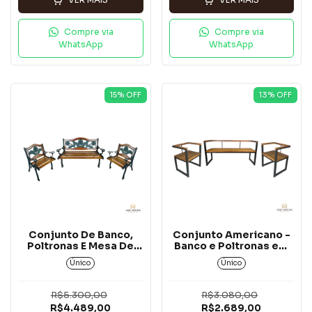
Compre via
Compre via
WhatsApp
WhatsApp
15
% OFF
13
% OFF
Conjunto De Banco,
Conjunto Americano -
Poltronas E Mesa De
Banco e Poltronas em
Centro - Modelo:
Madeira e Ferro*
Único
Único
Girassol Em Alumínio
Com Jequitibá*
R$5.300,00
R$3.080,00
R$4.489,00
R$2.689,00