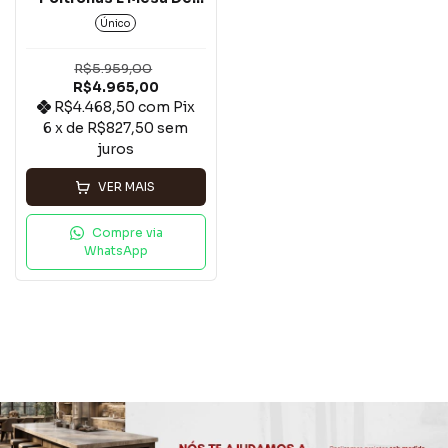
Centro - Modelo: Texas
Único
Em Alumínio Com
Jequitibá*
R$5.959,00
R$4.965,00
R$4.468,50
com
Pix
6
x de
R$827,50
sem
juros
VER MAIS
Compre via
WhatsApp