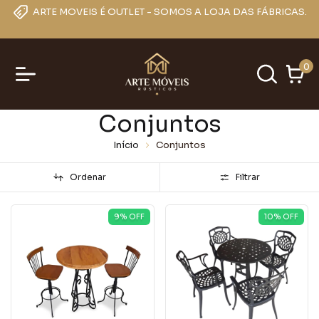
ARTE MOVEIS É OUTLET - SOMOS A LOJA DAS FÁBRICAS.
0
Conjuntos
Início
Conjuntos
Ordenar
Filtrar
9
% OFF
10
% OFF