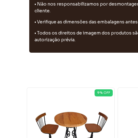
• Não nos responsabilizamos por desmontagens
cliente.
• Verifique as dimensões das embalagens antes
• Todos os direitos de imagem dos produtos sã
autorização prévia.
9
% OFF