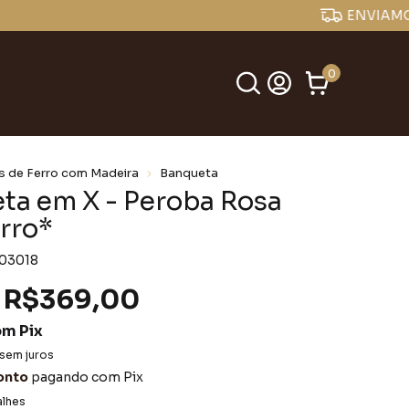
0
s de Ferro com Madeira
Banqueta
ta em X - Peroba Rosa
rro*
03018
R$369,00
om
Pix
sem juros
onto
pagando com Pix
alhes