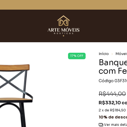
ENVIAMOS PARA TODO O BRASIL.
Início
Móvei
17
% OFF
Banque
com Fe
Código
03F31
R$444,00
R$332,10
c
2
x de
R$184,50
10% de desc
Ver mais det