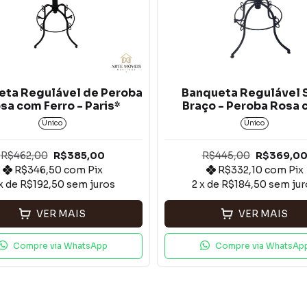
eta Regulável de Peroba
Banqueta Regulável
sa com Ferro - Paris*
Braço - Peroba Rosa
Ferro*
Único
Único
R$462,00
R$385,00
R$445,00
R$369,0
R$346,50
com
Pix
R$332,10
com
Pix
x de
R$192,50
sem juros
2
x de
R$184,50
sem jur
VER MAIS
VER MAIS
Compre via WhatsApp
Compre via WhatsAp