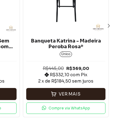
 Sem
Banqueta Katrina - Madeira
Banq
 com
Peroba Rosa*
Apoio 
Único
0
R$445,00
R$369,00
R$332,10
com
Pix
os
2
x de
R$184,50
sem juros
2
x
VER MAIS
p
Compre via WhatsApp