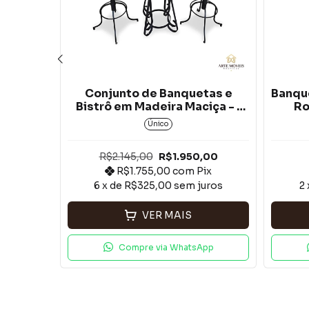
l com
Conjunto de Banquetas e
Banqu
ba Rosa
Bistrô em Madeira Maciça - 1
Ro
Mesa Bistrô e 2 Banquetas
Único
0
R$2.145,00
R$1.950,00
x
R$1.755,00
com
Pix
uros
6
x de
R$325,00
sem juros
2
VER MAIS
App
Compre via WhatsApp