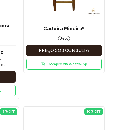
eira
Cadeira Mineira*
Único
PREÇO SOB CONSULTA
00
x
Compre via WhatsApp
ros
p
9
% OFF
10
% OFF