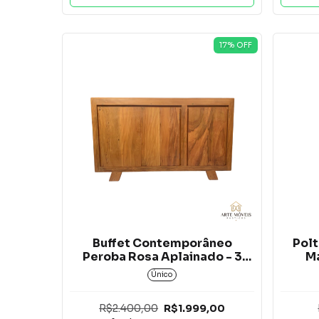
17
% OFF
Buffet Contemporâneo
Polt
Peroba Rosa Aplainado - 3
M
Portas*
Único
R$2.400,00
R$1.999,00