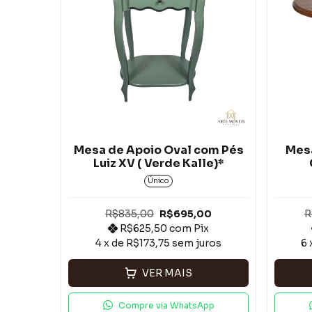
Mesa de Apoio Oval com Pés
Mesa
Luiz XV ( Verde Kalle)*
Único
R$835,00
R$695,00
R
R$625,50
com
Pix
4
x de
R$173,75
sem juros
6
VER MAIS
Compre via WhatsApp