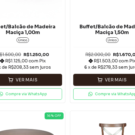
fet/Balcão de Madeira
Buffet/Balcão de Mad
Maciça 1,00m
Maciça 1,50m
Único
Único
$1.500,00
R$1.250,00
R$2.000,00
R$1.670,
R$1.125,00
com
Pix
R$1.503,00
com
Pi
x de
R$208,33
sem juros
6
x de
R$278,33
sem ju
VER MAIS
VER MAIS
Compre via WhatsApp
Compre via WhatsAp
16
% OFF