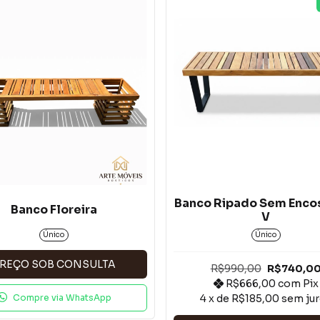
Banco Ripado Sem Enco
Banco Floreira
V
Único
Único
REÇO SOB CONSULTA
R$990,00
R$740,0
R$666,00
com
Pix
Compre via WhatsApp
4
x de
R$185,00
sem ju