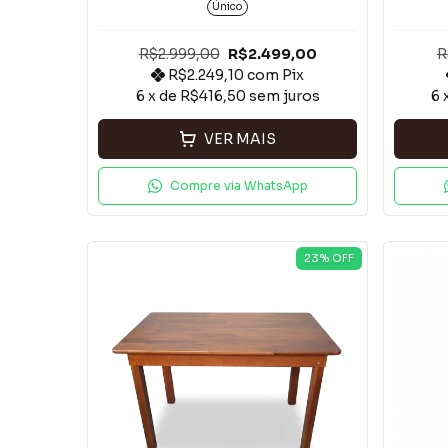
Único
R$2.999,00
R$2.499,00
R
R$2.249,10
com
Pix
6
x de
R$416,50
sem juros
6
VER MAIS
Compre via WhatsApp
23
% OFF