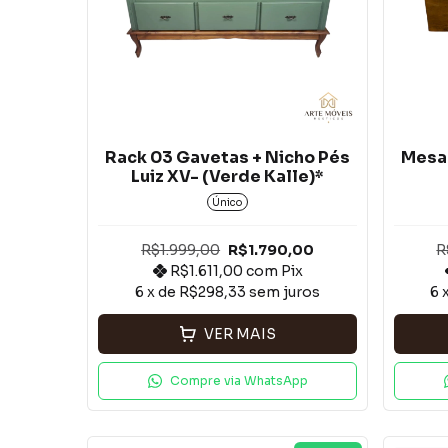
Rack 03 Gavetas + Nicho Pés
Mesa
Luiz XV- (Verde Kalle)*
Único
R$1.999,00
R$1.790,00
R
R$1.611,00
com
Pix
6
x de
R$298,33
sem juros
6
VER MAIS
Compre via WhatsApp