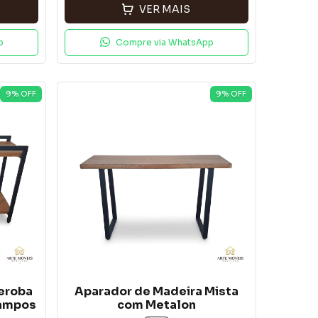
VER MAIS
p
Compre via WhatsApp
9
% OFF
9
% OFF
eroba
Aparador de Madeira Mista
Tampos
com Metalon