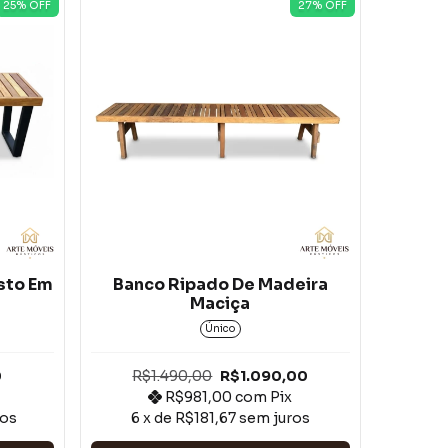
25
% OFF
27
% OFF
sto Em
Banco Ripado De Madeira
Maciça
Único
0
R$1.490,00
R$1.090,00
R$981,00
com
Pix
ros
6
x de
R$181,67
sem juros