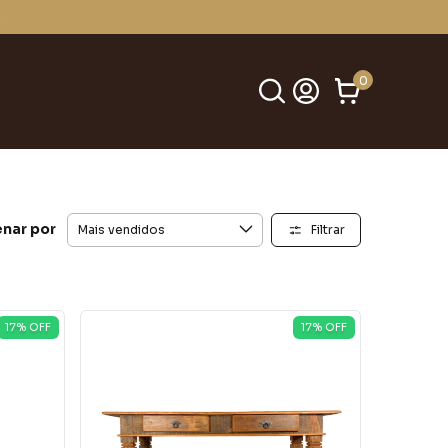
DESCONTO DE 10% NO P
0
nar por
Filtrar
17
% OFF
17
% OFF