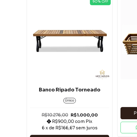
90
% OFF
Banco Ripado Torneado
Único
P
R$10.276,00
R$1.000,00
R$900,00
com
Pix
6
x de
R$166,67
sem juros