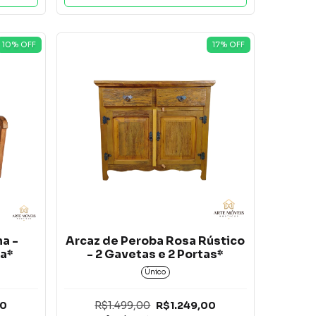
10
% OFF
17
% OFF
a -
Arcaz de Peroba Rosa Rústico
a*
- 2 Gavetas e 2 Portas*
Único
00
R$1.499,00
R$1.249,00