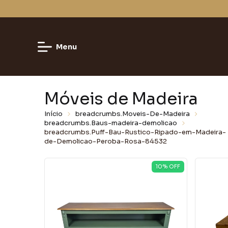
A DAS FÁBRICAS.
Menu
Móveis de Madeira
Início
breadcrumbs.Moveis-De-Madeira
breadcrumbs.Baus-madeira-demolicao
breadcrumbs.Puff-Bau-Rustico-Ripado-em-Madeira-
de-Demolicao-Peroba-Rosa-84532
10
% OFF