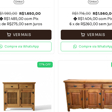
Único
Único
$1.980,00
R$1.650,00
R$1.716,00
R$1.560,
R$1.485,00
com
Pix
R$1.404,00
com
Pi
x de
R$275,00
sem juros
6
x de
R$260,00
sem ju
VER MAIS
VER MAIS
Compre via WhatsApp
Compre via WhatsAp
17
% OFF