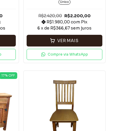
Único
00
R$2.420,00
R$2.200,00
x
R$1.980,00
com
Pix
ros
6
x de
R$366,67
sem juros
VER MAIS
p
Compre via WhatsApp
17
% OFF