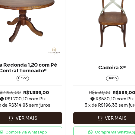
 Redonda 1,20 com Pé
Cadeira X*
Central Torneado*
Único
Único
$2.259,00
R$1.889,00
R$650,00
R$589,0
R$1.700,10
com
Pix
R$530,10
com
Pix
x de
R$314,83
sem juros
3
x de
R$196,33
sem jur
VER MAIS
VER MAIS
Compre via WhatsApp
Compre via WhatsAp