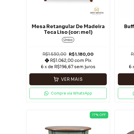
Mesa Retangular De Madeira
Buf
Teca Liso (cor: mel)
Único
R$1.530,00
R$1.180,00
R
R$1.062,00
com
Pix
6
x de
R$196,67
sem juros
6
VER MAIS
Compre via WhatsApp
17
% OFF