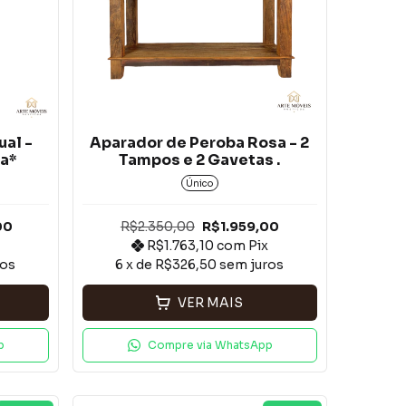
ual -
Aparador de Peroba Rosa - 2
a*
Tampos e 2 Gavetas .
Único
00
R$2.350,00
R$1.959,00
x
R$1.763,10
com
Pix
ros
6
x de
R$326,50
sem juros
VER MAIS
p
Compre via WhatsApp