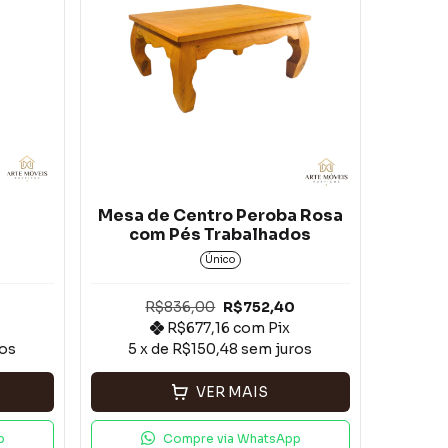
Mesa de Centro Peroba Rosa
com Pés Trabalhados
Único
0
R$836,00
R$752,40
R$677,16
com
Pix
os
5
x de
R$150,48
sem juros
VER MAIS
p
Compre via WhatsApp