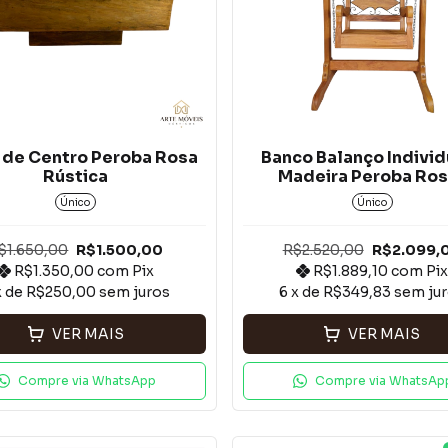
 de Centro Peroba Rosa
Banco Balanço Individ
Rústica
Madeira Peroba Ros
Único
Único
$1.650,00
R$1.500,00
R$2.520,00
R$2.099,
R$1.350,00
com
Pix
R$1.889,10
com
Pi
x de
R$250,00
sem juros
6
x de
R$349,83
sem ju
VER MAIS
VER MAIS
Compre via WhatsApp
Compre via WhatsAp