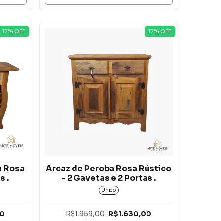
17
% OFF
17
% OFF
a Rosa
Arcaz de Peroba Rosa Rústico
s .
- 2 Gavetas e 2 Portas .
Único
00
R$1.959,00
R$1.630,00