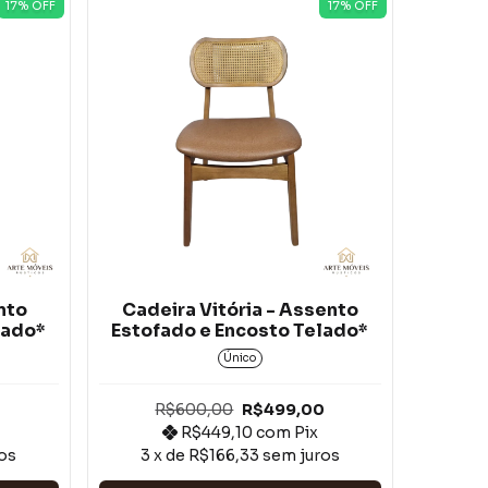
17
% OFF
17
% OFF
nto
Cadeira Vitória - Assento
lado*
Estofado e Encosto Telado*
Único
R$600,00
R$499,00
R$449,10
com
Pix
os
3
x de
R$166,33
sem juros