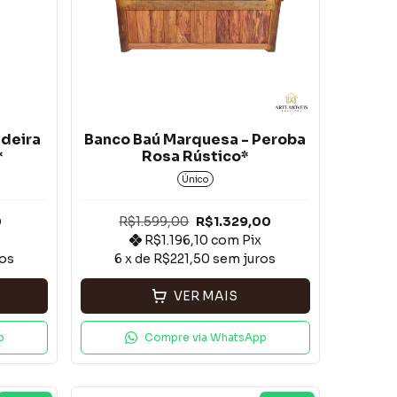
deira
Banco Baú Marquesa - Peroba
*
Rosa Rústico*
Único
0
R$1.599,00
R$1.329,00
R$1.196,10
com
Pix
ros
6
x de
R$221,50
sem juros
VER MAIS
p
Compre via WhatsApp