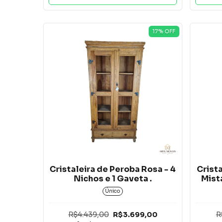
17
% OFF
Cristaleira de Peroba Rosa - 4
Crist
Nichos e 1 Gaveta .
Mista
Único
R$4.439,00
R$3.699,00
R