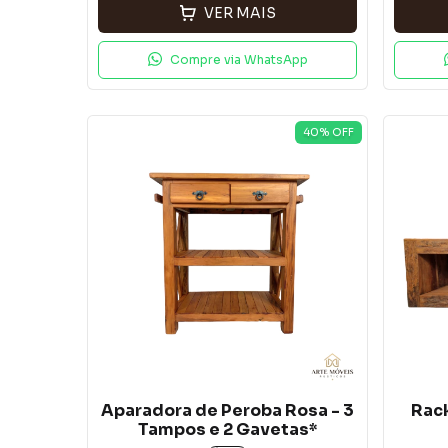
VER MAIS
Compre via WhatsApp
40
% OFF
Aparadora de Peroba Rosa - 3
Rack
Tampos e 2 Gavetas*