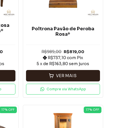
Rosa
Poltrona Pavão de Peroba
s*
Rosa*
00
R$989,00
R$819,00
R$737,10
com
Pix
os
5
x de
R$163,80
sem juros
VER MAIS
p
Compre via WhatsApp
17
% OFF
17
% OFF