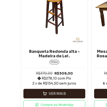
Banqueta Redonda alta -
Mesa
Madeira de Lei .
Rosa 
Único
R$370,00
R$309,00
R
R$278,10
com
Pix
2
x de
R$154,50
sem juros
6
VER MAIS
Compre via WhatsApp