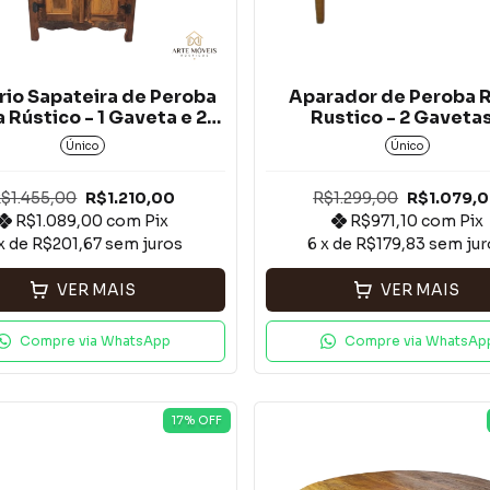
io Sapateira de Peroba
Aparador de Peroba 
 Rústico - 1 Gaveta e 2
Rustico - 2 Gaveta
Portas*
Único
Único
$1.455,00
R$1.210,00
R$1.299,00
R$1.079,
R$1.089,00
com
Pix
R$971,10
com
Pix
x de
R$201,67
sem juros
6
x de
R$179,83
sem jur
VER MAIS
VER MAIS
Compre via WhatsApp
Compre via WhatsAp
17
% OFF