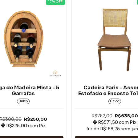
17
% OFF
a de Madeira Mista - 5
Cadeira Paris - Asse
Garrafas
Estofado e Encosto Te
Único
Único
R$762,00
R$635,00
R$300,00
R$250,00
R$571,50
com
Pix
R$225,00
com
Pix
4
x de
R$158,75
sem jur