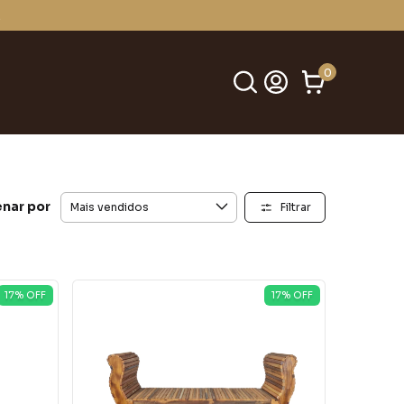
.
0
nar por
Filtrar
17
% OFF
17
% OFF