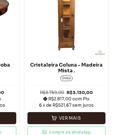
roba
Cristaleira Coluna - Madeira
.
Mista .
Único
00
R$3.759,00
R$3.130,00
x
R$2.817,00
com
Pix
ros
6
x de
R$521,67
sem juros
VER MAIS
p
Compre via WhatsApp