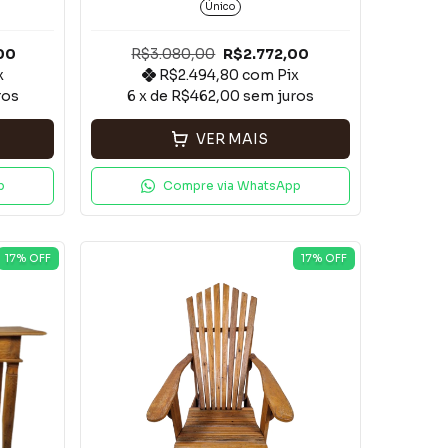
Base no Chão*
Único
00
R$3.080,00
R$2.772,00
x
R$2.494,80
com
Pix
ros
6
x de
R$462,00
sem juros
VER MAIS
p
Compre via WhatsApp
17
% OFF
17
% OFF