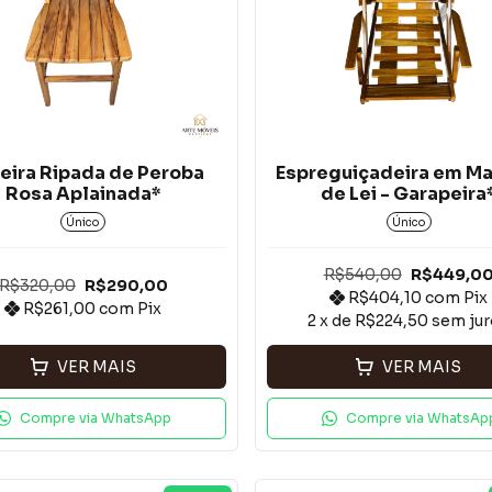
eira Ripada de Peroba
Espreguiçadeira em Ma
Rosa Aplainada*
de Lei - Garapeira
Único
Único
R$540,00
R$449,0
R$320,00
R$290,00
R$404,10
com
Pix
R$261,00
com
Pix
2
x de
R$224,50
sem ju
VER MAIS
VER MAIS
Compre via WhatsApp
Compre via WhatsAp