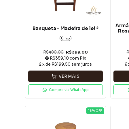
Armár
Banqueta - Madeira de lei *
Rosa
Único
R$480,00
R$399,00
R
R$359,10
com
Pix
2
x de
R$199,50
sem juros
6
VER MAIS
Compre via WhatsApp
16
% OFF