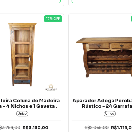
17
% OFF
aleira Coluna de Madeira
Aparador Adega Perob
 - 4 Nichos e 1 Gaveta .
Rústico - 24 Garrafa
Único
Único
$3.759,00
R$3.130,00
R$2.065,00
R$1.719,