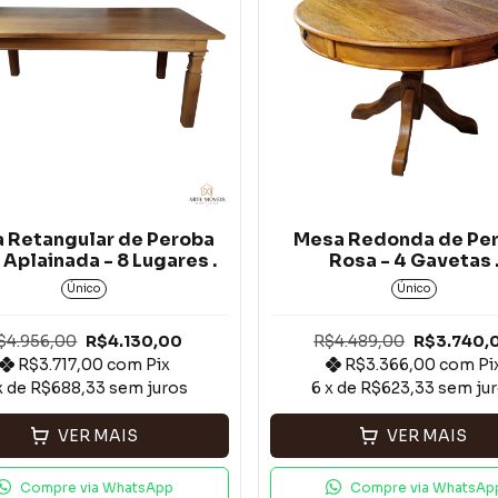
 Retangular de Peroba
Mesa Redonda de Pe
Aplainada - 8 Lugares .
Rosa - 4 Gavetas 
Único
Único
$4.956,00
R$4.130,00
R$4.489,00
R$3.740,
R$3.717,00
com
Pix
R$3.366,00
com
Pi
x de
R$688,33
sem juros
6
x de
R$623,33
sem ju
VER MAIS
VER MAIS
Compre via WhatsApp
Compre via WhatsAp