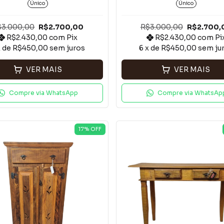
Pés*
Único
Único
$3.000,00
R$2.700,00
R$3.000,00
R$2.700,
R$2.430,00
com
Pix
R$2.430,00
com
Pi
x de
R$450,00
sem juros
6
x de
R$450,00
sem ju
VER MAIS
VER MAIS
Compre via WhatsApp
Compre via WhatsAp
17
% OFF