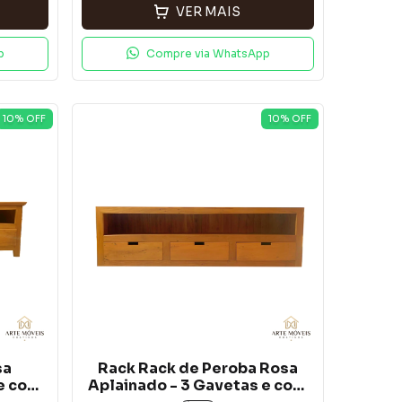
VER MAIS
p
Compre via WhatsApp
10
% OFF
10
% OFF
sa
Rack Rack de Peroba Rosa
 e com
Aplainado - 3 Gavetas e com