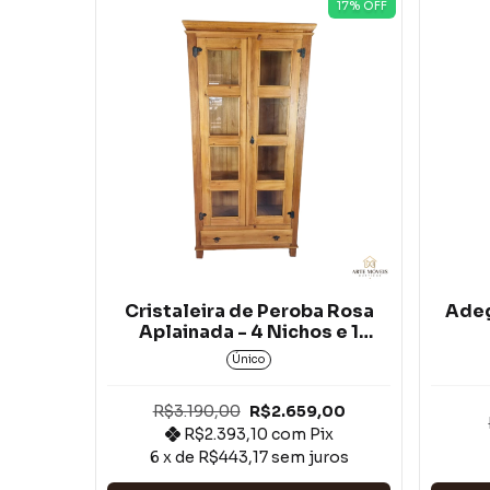
17
% OFF
Cristaleira de Peroba Rosa
Adeg
Aplainada - 4 Nichos e 1
Gaveta*
Único
R$3.190,00
R$2.659,00
R$2.393,10
com
Pix
6
x de
R$443,17
sem juros