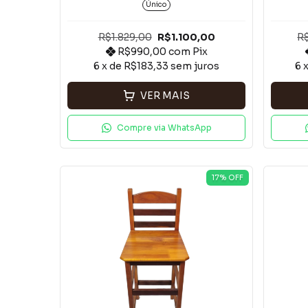
Único
R$1.829,00
R$1.100,00
R
R$990,00
com
Pix
6
x de
R$183,33
sem juros
6
VER MAIS
Compre via WhatsApp
17
% OFF